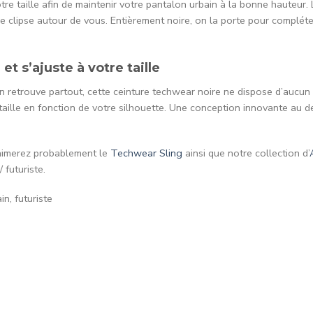
re taille afin de maintenir votre pantalon urbain à la bonne hauteur. 
se clipse autour de vous. Entièrement noire, on la porte pour complé
et s’ajuste à votre taille
n retrouve partout, cette ceinture techwear noire ne dispose d’aucun 
taille en fonction de votre silhouette. Une conception innovante au d
 aimerez probablement le
Techwear Sling
ainsi que notre collection d’
 futuriste.
in, futuriste