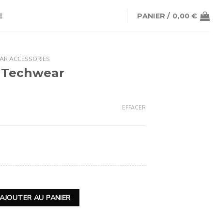
E
PANIER /
0,00
€
AR ACCESSORIES
 Techwear
EFFACER
e Techwear
AJOUTER AU PANIER