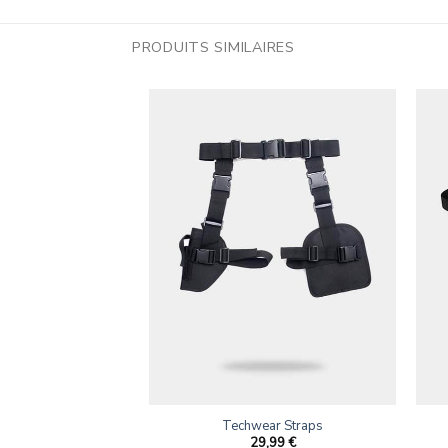
PRODUITS SIMILAIRES
echwear
Techwear Straps
,99
€
29,99
€