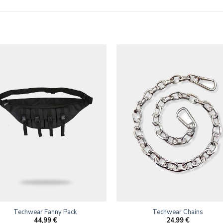
Techwear Fanny Pack
Techwear Chains
44,99
€
24,99
€