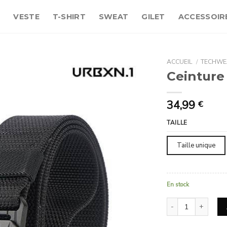
E
VESTE
T-SHIRT
SWEAT
GILET
ACCESSOIR
ACCUEIL
/
TECHWE
Ceinture
34,99
€
TAILLE
Taille unique
En stock
quantité de Ceintur