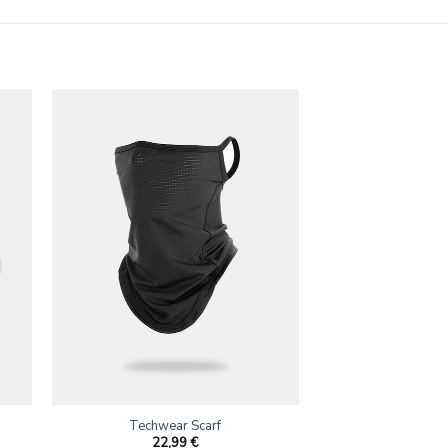
Techwear Scarf
22,99
€